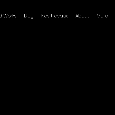
d Works
Blog
Nos travaux
About
More