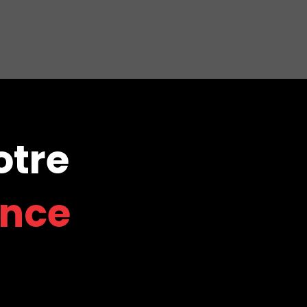
otre
ence