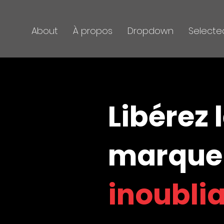
About
À propos
Dropdown
Selecte
Libérez 
marque
inoubli