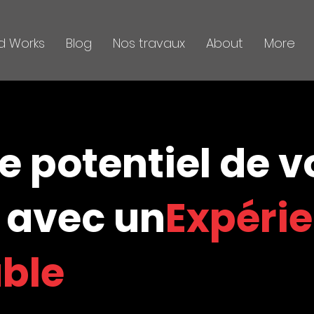
d Works
Blog
Nos travaux
About
More
le potentiel de v
 avec un
Expéri
able